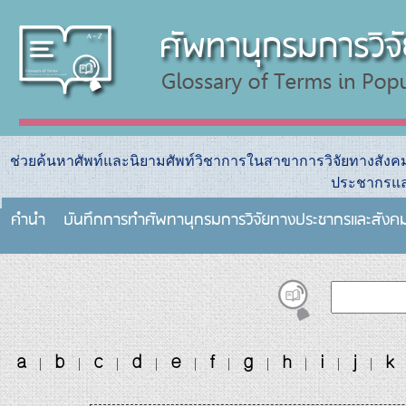
ช่วยค้นหาศัพท์และนิยามศัพท์วิชาการในสาขาการวิจัยทางสัง
ประชากรแล
คำนำ
บันทึกการทําศัพทานุกรมการวิจัยทางประชากรและสังค
a
b
c
d
e
f
g
h
i
j
k
|
|
|
|
|
|
|
|
|
|