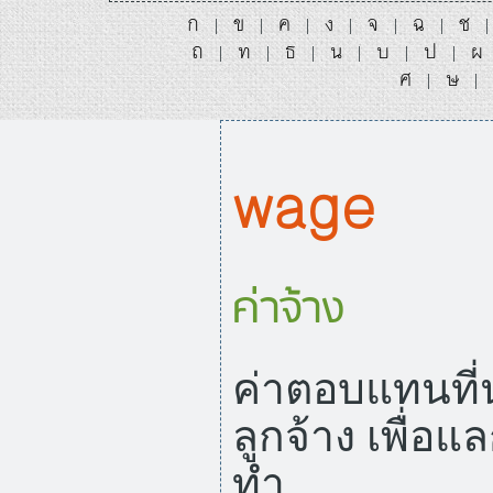
ก
ข
ค
ง
จ
ฉ
ช
|
|
|
|
|
|
ถ
ท
ธ
น
บ
ป
ผ
|
|
|
|
|
|
ศ
ษ
|
|
wage
ค่าจ้าง
ค่าตอบแทนที่น
ลูกจ้าง เพื่อแ
ทำ