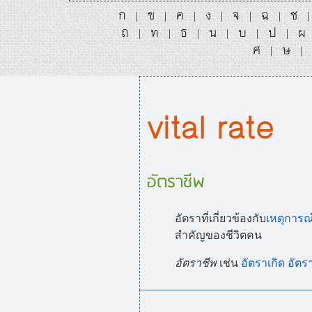
ก
ข
ค
ง
จ
ฉ
ช
|
|
|
|
|
|
ถ
ท
ธ
น
บ
ป
ผ
|
|
|
|
|
|
ศ
ษ
|
|
vital rate
อัตราชีพ
อัตราที่เกี่ยวข้องกับ
เหตุการณ
สำคัญของชีวิตคน
อัตราชีพ
เช่น
อัตราเกิด
อัตร