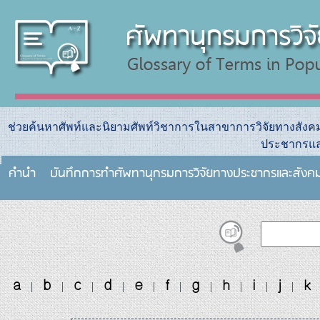
ช่วยค้นหาศัพท์และนิยามศัพท์วิชาการในสาขาการวิจัยทางสัง
ประชากรแล
คำนำ
บันทึกการทําศัพทานุกรมการวิจัยทางประชากรและสังค
a
b
c
d
e
f
g
h
i
j
k
|
|
|
|
|
|
|
|
|
|