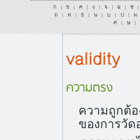
ก
ข
ค
ง
จ
ฉ
ช
|
|
|
|
|
|
ถ
ท
ธ
น
บ
ป
ผ
|
|
|
|
|
|
ศ
ษ
|
|
validity
ความตรง
ความถูกต้
ของการวัดอ