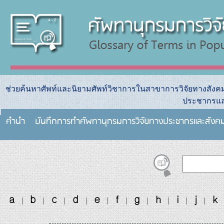
ช่วยค้นหาศัพท์และนิยามศัพท์วิชาการในสาขาการวิจัยทางสัง
ประชากรแล
คำนำ
บันทึกการทําศัพทานุกรมการวิจัยทางประชากรและสังค
a
b
c
d
e
f
g
h
i
j
k
|
|
|
|
|
|
|
|
|
|