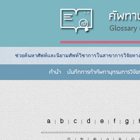
ช่วยค้นหาศัพท์และนิยามศัพท์วิชาการในสาขาการวิจัยท
คำนำ
บันทึกการทําศัพทานุกรมการวิจั
a
b
c
d
e
f
g
|
|
|
|
|
|
|
ก
ข
ค
ง
จ
ฉ
|
|
|
|
|