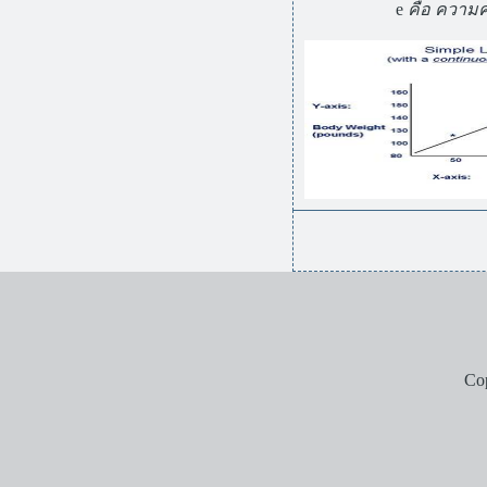
e
คือ ความค
Cop