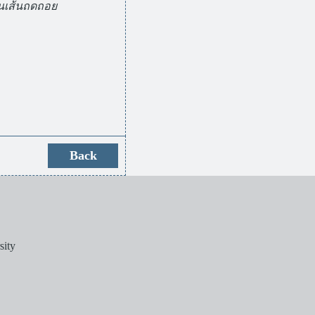
บนเส้นถดถอย
sity