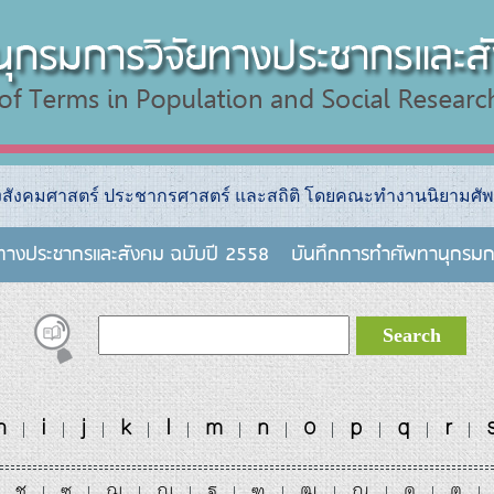
างสังคมศาสตร์ ประชากรศาสตร์ และสถิติ โดยคณะทำงานนิยามศัพ
ยทางประชากรและสังคม ฉบับปี 2558
บันทึกการทําศัพทานุกรมก
h
i
j
k
l
m
n
o
p
q
r
|
|
|
|
|
|
|
|
|
|
|
ช
ซ
ฌ
ญ
ฐ
ฑ
ฒ
ณ
ด
ต
|
|
|
|
|
|
|
|
|
|
|