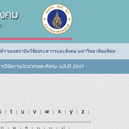
ท์ฯ ของสถาบันวิจัยประชากรและสังคม มหาวิทยาลัยมหิดล
ารวิจัยทางประชากรและสังคม ฉบับปี 2547
s
t
u
v
w
x
y
z
|
|
|
|
|
|
|
|
ถ
ท
ธ
น
บ
ป
|
|
|
|
|
|