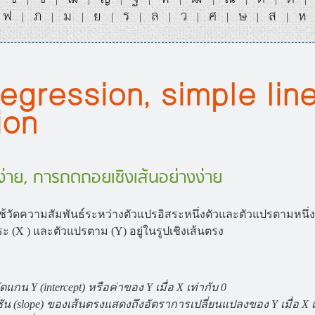
ฟ
ภ
ม
ย
ร
ล
ว
ศ
ษ
ส
ห
|
|
|
|
|
|
|
|
|
|
egression, simple lin
ion
าย, การถดถอยเชิงเส้นอย่างง่าย
ใช้วัดความสัมพันธ์ระหว่างตัวแปรอิสระหนึ่งตัวและตัวแปรตามหนึ่ง
ะ (X ) และตัวแปรตาม (Y) อยู่ในรูปเชิงเส้นตรง
ดแกน Y (intercept) หรือค่าของ Y เมื่อ X เท่ากับ 0
น (slope) ของเส้นตรงแสดงถึงอัตราการเปลี่ยนแปลงของ Y เมื่อ X เ