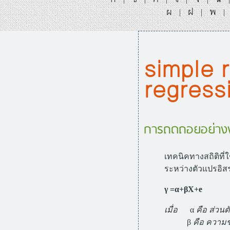
ผ
ฝ
พ
|
|
|
simple r
regress
การถดถอยอย่างง่
เทคนิคทางสถิติที่
ระหว่างตัวแปรอิสร
γ =α+βX+e
เมื่อ
α
คือ ส่วนตั
β
คือ ความชั