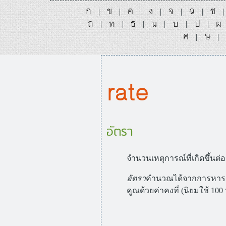
ก
ข
ค
ง
จ
ฉ
ช
|
|
|
|
|
|
ถ
ท
ธ
น
บ
ป
ผ
|
|
|
|
|
|
ศ
ษ
|
|
rate
อัตรา
จำนวนเหตุการณ์ที่เกิดขึ้นต่อ
อัตรา
คำนวณได้จากการหารจำ
คูณด้วยค่าคงที่ (นิยมใช้ 100 