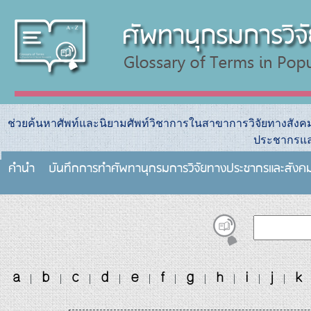
ช่วยค้นหาศัพท์และนิยามศัพท์วิชาการในสาขาการวิจัยทางสัง
ประชากรแล
คำนำ
บันทึกการทําศัพทานุกรมการวิจัยทางประชากรและสังค
a
b
c
d
e
f
g
h
i
j
k
|
|
|
|
|
|
|
|
|
|