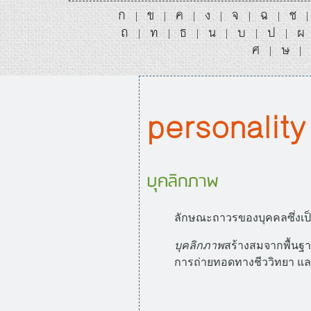
ก
ข
ค
ง
จ
ฉ
ช
|
|
|
|
|
|
ถ
ท
ธ
น
บ
ป
ผ
|
|
|
|
|
|
ศ
ษ
|
|
personality
บุคลิกภาพ
ลักษณะถาวรของบุคคลซึ่งเป
บุคลิกภาพ
สร้างสมจากพื้นฐ
การถ่ายทอดทางชีววิทยา แ