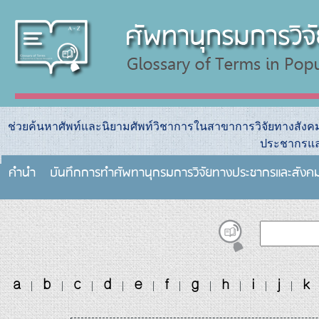
ช่วยค้นหาศัพท์และนิยามศัพท์วิชาการในสาขาการวิจัยทางสัง
ประชากรแล
คำนำ
บันทึกการทําศัพทานุกรมการวิจัยทางประชากรและสังค
a
b
c
d
e
f
g
h
i
j
k
|
|
|
|
|
|
|
|
|
|