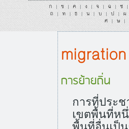
ก
ข
ค
ง
จ
ฉ
ช
|
|
|
|
|
|
ถ
ท
ธ
น
บ
ป
ผ
|
|
|
|
|
|
ศ
ษ
|
|
migration
การย้ายถิ่น
การที่ประช
เขตพื้นที่หน
พื้นที่อื่น