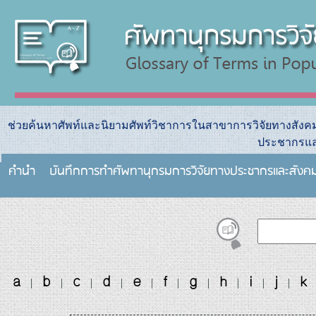
ช่วยค้นหาศัพท์และนิยามศัพท์วิชาการในสาขาการวิจัยทางสัง
ประชากรแล
คำนำ
บันทึกการทําศัพทานุกรมการวิจัยทางประชากรและสังค
a
b
c
d
e
f
g
h
i
j
k
|
|
|
|
|
|
|
|
|
|