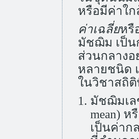
หรือมีค่าใกล
ค่าเฉลี่ย
หรื
มัชฌิม เป็น
ส่วนกลางอย
หลายชนิด แต
ในวิชาสถิติ
มัชฌิมเล
mean) หร
เป็นค่าก