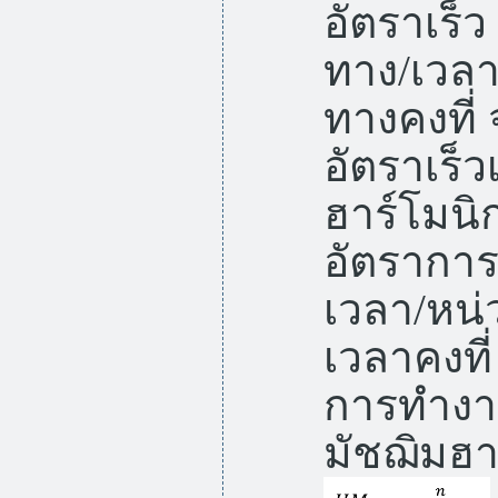
อัตราเร็ว
ทาง/เวลา
ทางคงที
อัตราเร็ว
ฮาร์โมนิก
อัตราการ
เวลา/หน่
เวลาคงท
การทำงาน
มัชฌิมฮา