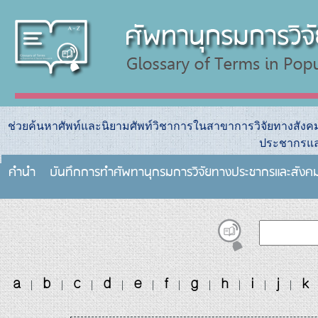
ช่วยค้นหาศัพท์และนิยามศัพท์วิชาการในสาขาการวิจัยทางสัง
ประชากรแล
คำนำ
บันทึกการทําศัพทานุกรมการวิจัยทางประชากรและสังค
a
b
c
d
e
f
g
h
i
j
k
|
|
|
|
|
|
|
|
|
|