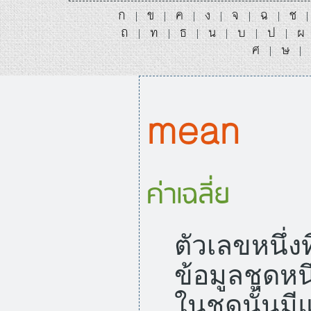
ก
ข
ค
ง
จ
ฉ
ช
|
|
|
|
|
|
ถ
ท
ธ
น
บ
ป
ผ
|
|
|
|
|
|
ศ
ษ
|
|
mean
ค่าเฉลี่ย
ตัวเลขหนึ่ง
ข้อมูลชุดหนึ
ในชุดนั้นมี