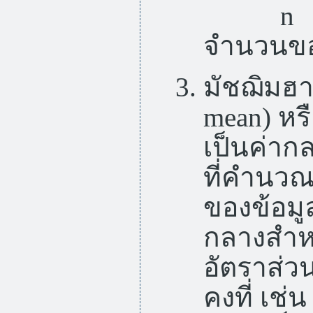
n ห
จำนวนของ
มัชฌิมฮา
mean) หรื
เป็นค่าก
ที่คำนว
ของข้อมูล
กลางสำหรั
อัตราส่ว
คงที่ เช่น