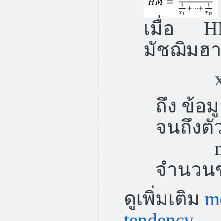
เมื่อ
มัชฌิมฮ
ถึง ข้อม
จนถึงตัว
n 
จำนวนขอ
ดูเพิ่มเติม
me
tendency