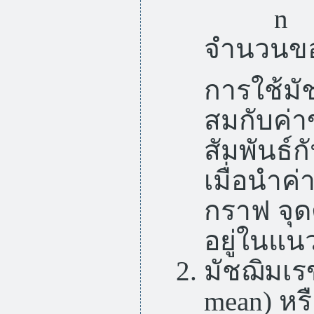
n ห
จำนวนของ
การใช้ม
สมกับค่า
สัมพันธ์ก
เมื่อนำค
กราฟ จุดต
อยู่ในแน
มัชฌิมเร
mean) หร