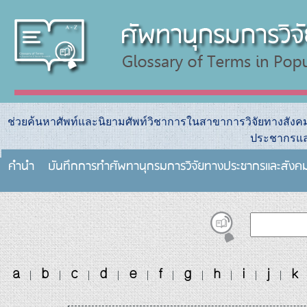
ช่วยค้นหาศัพท์และนิยามศัพท์วิชาการในสาขาการวิจัยทางสัง
ประชากรแล
คำนำ
บันทึกการทําศัพทานุกรมการวิจัยทางประชากรและสังค
a
b
c
d
e
f
g
h
i
j
k
|
|
|
|
|
|
|
|
|
|