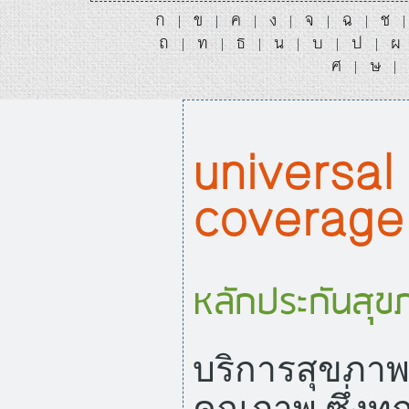
ก
ข
ค
ง
จ
ฉ
ช
|
|
|
|
|
|
ถ
ท
ธ
น
บ
ป
ผ
|
|
|
|
|
|
ศ
ษ
|
|
universal
coverage
หลักประกันสุข
บริการสุขภาพท
คุณภาพ ซึ่งท