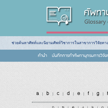
ช่วยค้นหาศัพท์และนิยามศัพท์วิชาการในสาขาการวิจัยท
คำนำ
บันทึกการทําศัพทานุกรมการวิจั
a
b
c
d
e
f
g
|
|
|
|
|
|
|
ก
ข
ค
ง
จ
ฉ
|
|
|
|
|