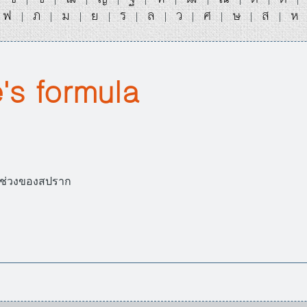
ฟ
ภ
ม
ย
ร
ล
ว
ศ
ษ
ส
ห
|
|
|
|
|
|
|
|
|
|
's formula
งช่วงของสปราก