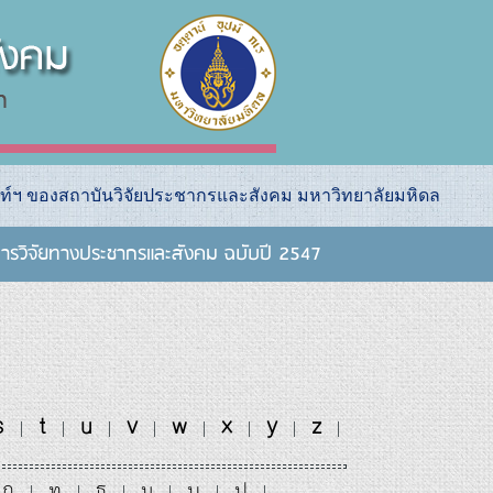
ท์ฯ ของสถาบันวิจัยประชากรและสังคม มหาวิทยาลัยมหิดล
ารวิจัยทางประชากรและสังคม ฉบับปี 2547
s
t
u
v
w
x
y
z
|
|
|
|
|
|
|
|
ถ
ท
ธ
น
บ
ป
|
|
|
|
|
|