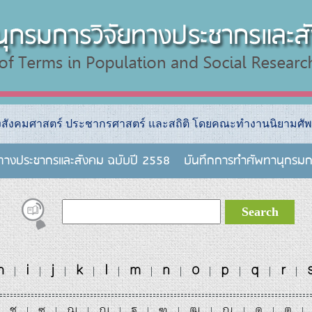
างสังคมศาสตร์ ประชากรศาสตร์ และสถิติ โดยคณะทำงานนิยามศัพ
ยทางประชากรและสังคม ฉบับปี 2558
บันทึกการทําศัพทานุกรมก
h
i
j
k
l
m
n
o
p
q
r
|
|
|
|
|
|
|
|
|
|
|
ช
ซ
ฌ
ญ
ฐ
ฑ
ฒ
ณ
ด
ต
|
|
|
|
|
|
|
|
|
|
|