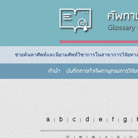
ช่วยค้นหาศัพท์และนิยามศัพท์วิชาการในสาขาการวิจัยท
คำนำ
บันทึกการทําศัพทานุกรมการวิจั
a
b
c
d
e
f
g
|
|
|
|
|
|
|
ก
ข
ค
ง
จ
ฉ
|
|
|
|
|