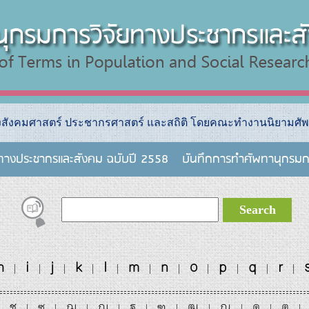
างสังคมศาสตร์ ประชากรศาสตร์ และสถิติ โดยคณะทำงานนิยามศัพ
ยทางประชากรและสังคม ฉบับปี 2558
บันทึกการทําศัพทานุกรมก
h
i
j
k
l
m
n
o
p
q
r
|
|
|
|
|
|
|
|
|
|
|
ช
ซ
ฌ
ญ
ฐ
ฑ
ฒ
ณ
ด
ต
|
|
|
|
|
|
|
|
|
|
|