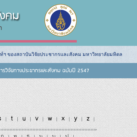
ท์ฯ ของสถาบันวิจัยประชากรและสังคม มหาวิทยาลัยมหิดล
ารวิจัยทางประชากรและสังคม ฉบับปี 2547
s
t
u
v
w
x
y
z
|
|
|
|
|
|
|
|
ถ
ท
ธ
น
บ
ป
|
|
|
|
|
|