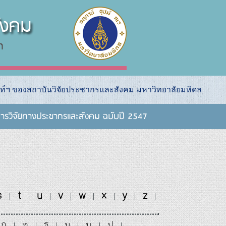
ท์ฯ ของสถาบันวิจัยประชากรและสังคม มหาวิทยาลัยมหิดล
ารวิจัยทางประชากรและสังคม ฉบับปี 2547
s
t
u
v
w
x
y
z
|
|
|
|
|
|
|
|
ถ
ท
ธ
น
บ
ป
|
|
|
|
|
|