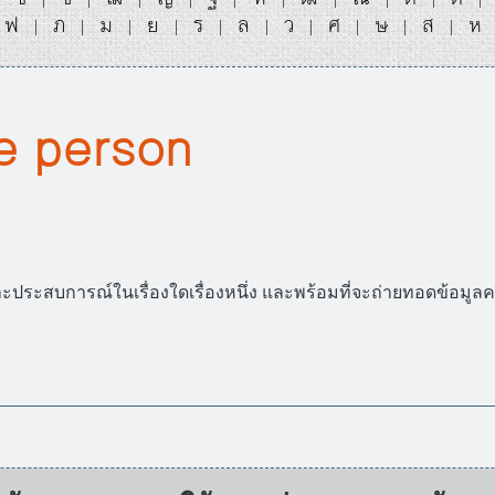
ฟ
ภ
ม
ย
ร
ล
ว
ศ
ษ
ส
ห
|
|
|
|
|
|
|
|
|
|
e person
มูลและประสบการณ์ในเรื่องใดเรื่องหนึ่ง และพร้อมที่จะถ่ายทอดข้อมู