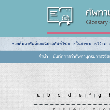
ช่วยค้นหาศัพท์และนิยามศัพท์วิชาการในสาขาการวิจัยท
คำนำ
บันทึกการทําศัพทานุกรมการวิจั
a
b
c
d
e
f
g
|
|
|
|
|
|
|
ก
ข
ค
ง
จ
ฉ
|
|
|
|
|