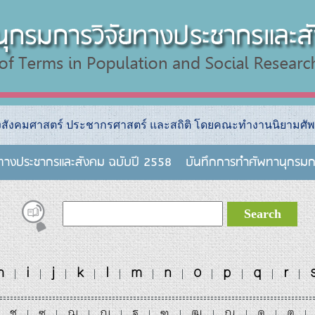
างสังคมศาสตร์ ประชากรศาสตร์ และสถิติ โดยคณะทำงานนิยามศัพ
ยทางประชากรและสังคม ฉบับปี 2558
บันทึกการทําศัพทานุกรมก
h
i
j
k
l
m
n
o
p
q
r
|
|
|
|
|
|
|
|
|
|
|
ช
ซ
ฌ
ญ
ฐ
ฑ
ฒ
ณ
ด
ต
|
|
|
|
|
|
|
|
|
|
|