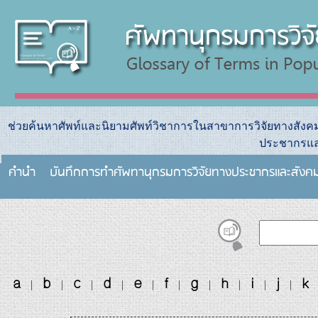
ช่วยค้นหาศัพท์และนิยามศัพท์วิชาการในสาขาการวิจัยทางสัง
ประชากรแล
คำนำ
บันทึกการทําศัพทานุกรมการวิจัยทางประชากรและสังค
a
b
c
d
e
f
g
h
i
j
k
|
|
|
|
|
|
|
|
|
|