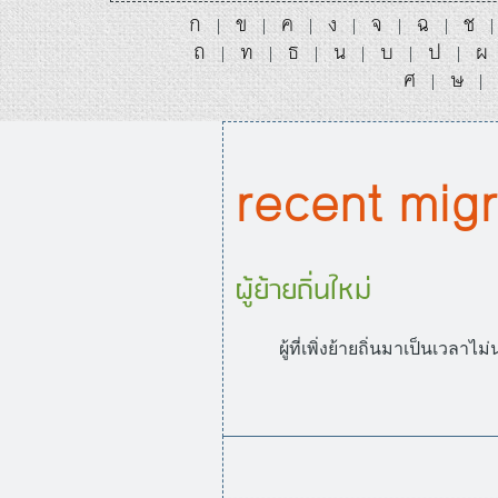
ก
ข
ค
ง
จ
ฉ
ช
|
|
|
|
|
|
ถ
ท
ธ
น
บ
ป
ผ
|
|
|
|
|
|
ศ
ษ
|
|
recent migr
ผู้ย้ายถิ่นใหม่
ผู้ที่เพิ่งย้ายถิ่นมาเป็นเวลา