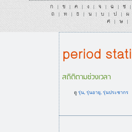
ก
ข
ค
ง
จ
ฉ
ช
|
|
|
|
|
|
ถ
ท
ธ
น
บ
ป
ผ
|
|
|
|
|
|
ศ
ษ
|
|
period stati
สถิติตามช่วงเวลา
ดู
รุ่น, รุ่นอายุ, รุ่นประชากร