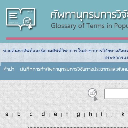
ช่วยค้นหาศัพท์และนิยามศัพท์วิชาการในสาขาการวิจัยทางสัง
ประชากรแล
คำนำ
บันทึกการทําศัพทานุกรมการวิจัยทางประชากรและสังค
a
b
c
d
e
f
g
h
i
j
k
|
|
|
|
|
|
|
|
|
|