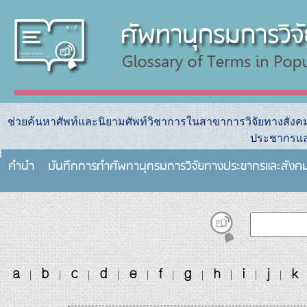
ช่วยค้นหาศัพท์และนิยามศัพท์วิชาการในสาขาการวิจัยทางสัง
ประชากรแล
คำนำ
บันทึกการทําศัพทานุกรมการวิจัยทางประชากรและสังค
a
b
c
d
e
f
g
h
i
j
k
|
|
|
|
|
|
|
|
|
|