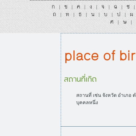
ก
ข
ค
ง
จ
ฉ
ช
|
|
|
|
|
|
ถ
ท
ธ
น
บ
ป
ผ
|
|
|
|
|
|
ศ
ษ
|
|
place of bir
สถานที่เกิด
สถานที่ เช่น จังหวัด อำเภอ 
บุคคลหนึ่ง