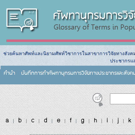
ช่วยค้นหาศัพท์และนิยามศัพท์วิชาการในสาขาการวิจัยทางสัง
ประชากรแล
คำนำ
บันทึกการทําศัพทานุกรมการวิจัยทางประชากรและสังค
a
b
c
d
e
f
g
h
i
j
k
|
|
|
|
|
|
|
|
|
|