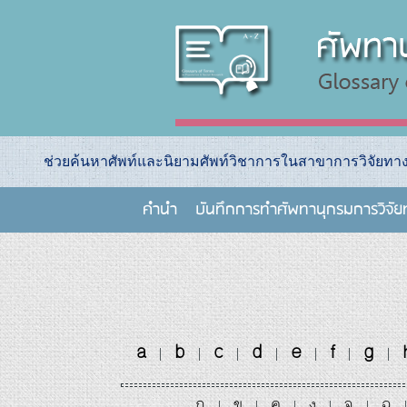
ช่วยค้นหาศัพท์และนิยามศัพท์วิชาการในสาขาการวิจัยท
คำนำ
บันทึกการทําศัพทานุกรมการวิจั
a
b
c
d
e
f
g
|
|
|
|
|
|
|
ก
ข
ค
ง
จ
ฉ
|
|
|
|
|