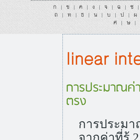
ก
ข
ค
ง
จ
ฉ
ช
|
|
|
|
|
|
ถ
ท
ธ
น
บ
ป
ผ
|
|
|
|
|
|
ศ
ษ
|
|
linear int
การประมาณค่าระ
ตรง
การประมาณค่
จากค่าที่รู้