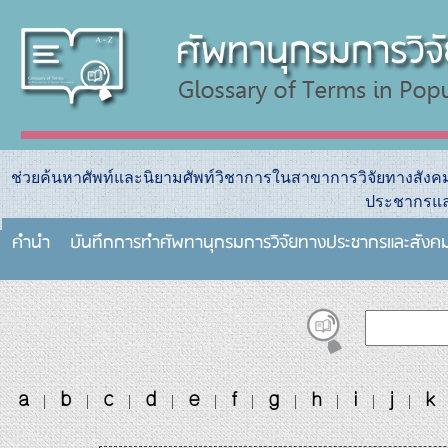
ช่วยค้นหาศัพท์และนิยามศัพท์วิชาการในสาขาการวิจัยทางสัง
ประชากรแล
คำนำ
บันทึกการทําศัพทานุกรมการวิจัยทางประชากรและสังค
a
b
c
d
e
f
g
h
i
j
k
|
|
|
|
|
|
|
|
|
|