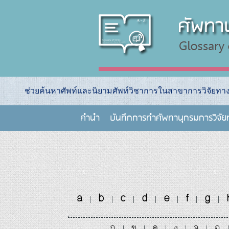
ช่วยค้นหาศัพท์และนิยามศัพท์วิชาการในสาขาการวิจัยท
คำนำ
บันทึกการทําศัพทานุกรมการวิจั
a
b
c
d
e
f
g
|
|
|
|
|
|
|
ก
ข
ค
ง
จ
ฉ
|
|
|
|
|