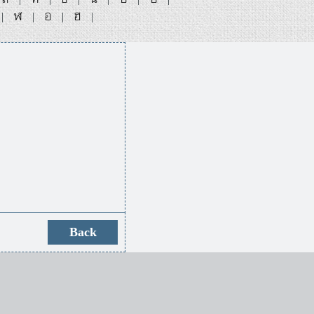
ฬ
อ
ฮ
|
|
|
|