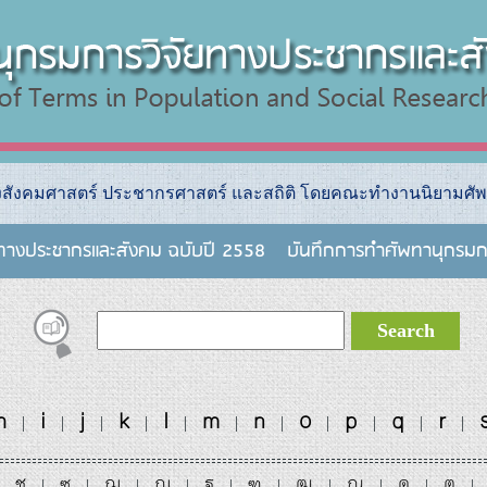
างสังคมศาสตร์ ประชากรศาสตร์ และสถิติ โดยคณะทำงานนิยามศัพ
ยทางประชากรและสังคม ฉบับปี 2558
บันทึกการทําศัพทานุกรมก
h
i
j
k
l
m
n
o
p
q
r
|
|
|
|
|
|
|
|
|
|
|
ช
ซ
ฌ
ญ
ฐ
ฑ
ฒ
ณ
ด
ต
|
|
|
|
|
|
|
|
|
|
|