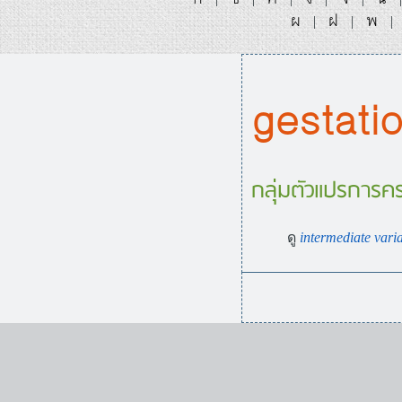
ผ
ฝ
พ
|
|
|
gestatio
กลุ่มตัวแปรการค
ดู
intermediate vari