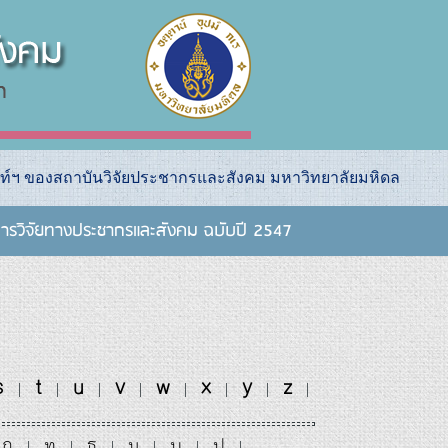
ท์ฯ ของสถาบันวิจัยประชากรและสังคม มหาวิทยาลัยมหิดล
ารวิจัยทางประชากรและสังคม ฉบับปี 2547
s
t
u
v
w
x
y
z
|
|
|
|
|
|
|
|
ถ
ท
ธ
น
บ
ป
|
|
|
|
|
|