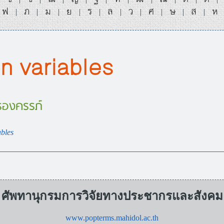
ฟ
ภ
ม
ย
ร
ล
ว
ศ
ษ
ส
ห
|
|
|
|
|
|
|
|
|
|
n variables
รองครรภ์
ables
ศัพทานุกรมการวิจัยทางประชากรและสังคม
www.popterms.mahidol.ac.th