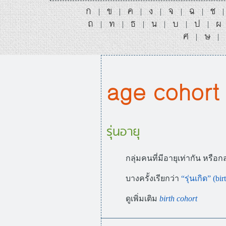
ก
ข
ค
ง
จ
ฉ
ช
|
|
|
|
|
|
ถ
ท
ธ
น
บ
ป
ผ
|
|
|
|
|
|
ศ
ษ
|
|
age cohort
รุ่นอายุ
กลุ่มคนที่มีอายุเท่ากัน หรือกล
บางครั้งเรียกว่า
“
รุ่นเกิด
” (bi
ดูเพิ่มเติม
birth cohort