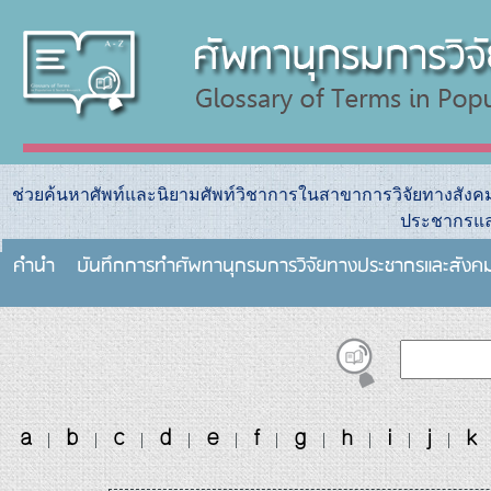
ช่วยค้นหาศัพท์และนิยามศัพท์วิชาการในสาขาการวิจัยทางสัง
ประชากรแล
คำนำ
บันทึกการทําศัพทานุกรมการวิจัยทางประชากรและสังค
a
b
c
d
e
f
g
h
i
j
k
|
|
|
|
|
|
|
|
|
|