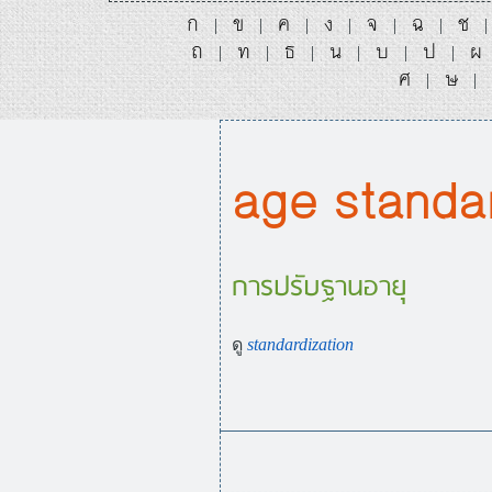
ก
ข
ค
ง
จ
ฉ
ช
|
|
|
|
|
|
ถ
ท
ธ
น
บ
ป
ผ
|
|
|
|
|
|
ศ
ษ
|
|
age standar
การปรับฐานอายุ
ดู
standardization