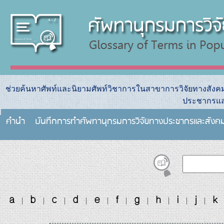
ช่วยค้นหาศัพท์และนิยามศัพท์วิชาการในสาขาการวิจัยทางสัง
ประชากรแล
คำนำ
บันทึกการทําศัพทานุกรมการวิจัยทางประชากรและสังค
a
b
c
d
e
f
g
h
i
j
k
|
|
|
|
|
|
|
|
|
|